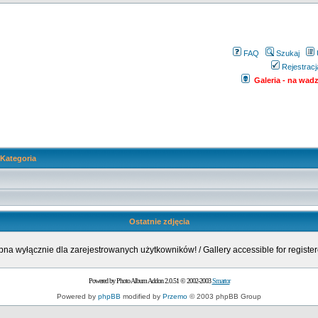
FAQ
Szukaj
Rejestracj
Galeria - na wadze
Kategoria
Ostatnie zdjęcia
pna wyłącznie dla zarejestrowanych użytkowników! / Gallery accessible for register
Powered by Photo Album Addon 2.0.51 © 2002-2003
Smartor
Powered by
phpBB
modified by
Przemo
© 2003 phpBB Group