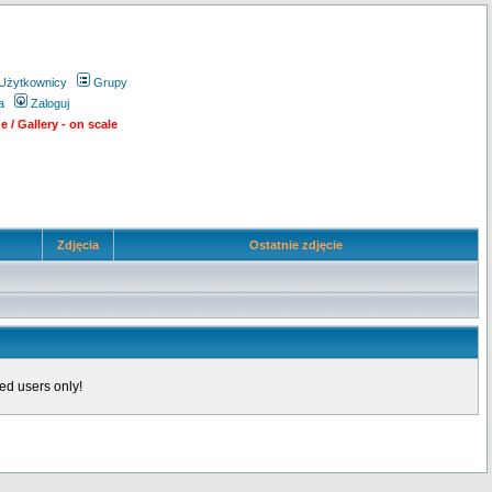
Użytkownicy
Grupy
a
Zaloguj
 / Gallery - on scale
Zdjęcia
Ostatnie zdjęcie
ed users only!