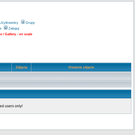
Użytkownicy
Grupy
a
Zaloguj
 / Gallery - on scale
Zdjęcia
Ostatnie zdjęcie
ed users only!