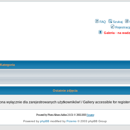
FAQ
Szukaj
Rejestracj
Galeria - na wadze
Kategoria
Ostatnie zdjęcia
pna wyłącznie dla zarejestrowanych użytkowników! / Gallery accessible for register
Powered by Photo Album Addon 2.0.51 © 2002-2003
Smartor
Powered by
phpBB
modified by
Przemo
© 2003 phpBB Group