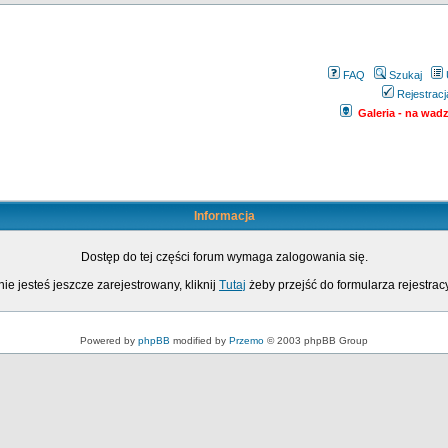
FAQ
Szukaj
Rejestracj
Galeria - na wadze
Informacja
Dostęp do tej części forum wymaga zalogowania się.
nie jesteś jeszcze zarejestrowany, kliknij
Tutaj
żeby przejść do formularza rejestrac
Powered by
phpBB
modified by
Przemo
© 2003 phpBB Group