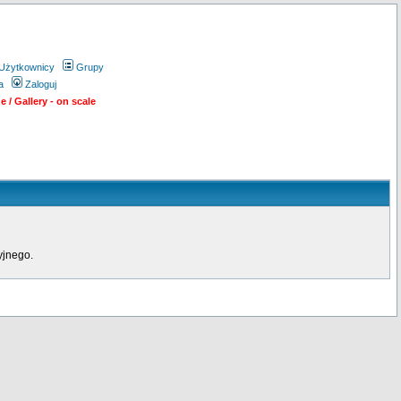
Użytkownicy
Grupy
a
Zaloguj
 / Gallery - on scale
yjnego.