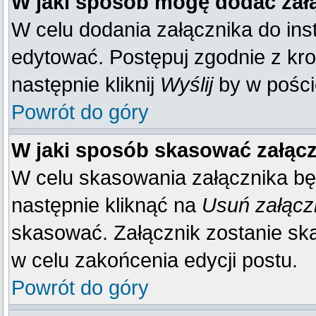
W jaki sposób mogę dodać zał
W celu dodania załącznika do inst
edytować. Postępuj zgodnie z kr
następnie kliknij
Wyślij
by w poście
Powrót do góry
W jaki sposób skasować załąc
W celu skasowania załącznika bę
następnie kliknąć na
Usuń załącz
skasować. Załącznik zostanie sk
w celu zakońcenia edycji postu.
Powrót do góry