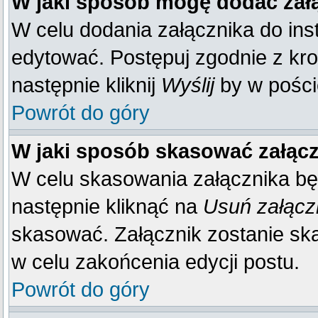
W jaki sposób mogę dodać zał
W celu dodania załącznika do inst
edytować. Postępuj zgodnie z kr
następnie kliknij
Wyślij
by w poście
Powrót do góry
W jaki sposób skasować załąc
W celu skasowania załącznika bę
następnie kliknąć na
Usuń załącz
skasować. Załącznik zostanie sk
w celu zakońcenia edycji postu.
Powrót do góry