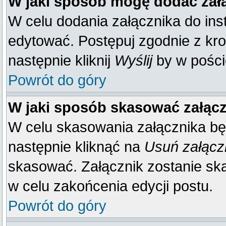
W jaki sposób mogę dodać zał
W celu dodania załącznika do inst
edytować. Postępuj zgodnie z kr
następnie kliknij
Wyślij
by w poście
Powrót do góry
W jaki sposób skasować załąc
W celu skasowania załącznika bę
następnie kliknąć na
Usuń załącz
skasować. Załącznik zostanie sk
w celu zakońcenia edycji postu.
Powrót do góry