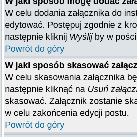
W jaki sposób mogę dodać zał
W celu dodania załącznika do inst
edytować. Postępuj zgodnie z kr
następnie kliknij
Wyślij
by w poście
Powrót do góry
W jaki sposób skasować załąc
W celu skasowania załącznika bę
następnie kliknąć na
Usuń załącz
skasować. Załącznik zostanie sk
w celu zakońcenia edycji postu.
Powrót do góry