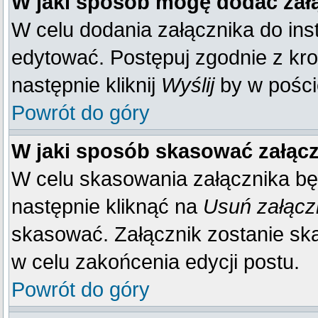
W jaki sposób mogę dodać zał
W celu dodania załącznika do inst
edytować. Postępuj zgodnie z kr
następnie kliknij
Wyślij
by w poście
Powrót do góry
W jaki sposób skasować załąc
W celu skasowania załącznika bę
następnie kliknąć na
Usuń załącz
skasować. Załącznik zostanie sk
w celu zakońcenia edycji postu.
Powrót do góry