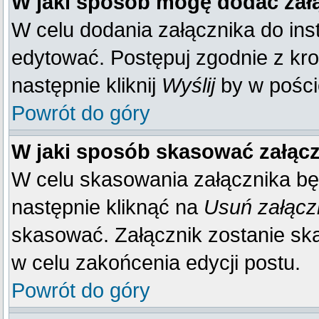
W jaki sposób mogę dodać zał
W celu dodania załącznika do inst
edytować. Postępuj zgodnie z kr
następnie kliknij
Wyślij
by w poście
Powrót do góry
W jaki sposób skasować załąc
W celu skasowania załącznika bę
następnie kliknąć na
Usuń załącz
skasować. Załącznik zostanie sk
w celu zakońcenia edycji postu.
Powrót do góry