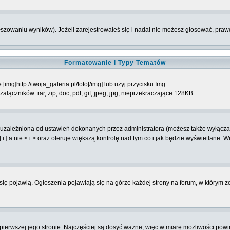
łszowaniu wyników). Jeżeli zarejestrowałeś się i nadal nie możesz głosować, p
Formatowanie i Typy Tematów
mg]http://twoja_galeria.pl/foto[/img] lub użyj przycisku Img.
ączników: rar, zip, doc, pdf, gif, jpeg, jpg, nieprzekraczające 128KB.
 uzależniona od ustawień dokonanych przez administratora (możesz także wyłącz
] a nie < i > oraz oferuje większą kontrolę nad tym co i jak będzie wyświetlane. 
o się pojawią. Ogłoszenia pojawiają się na górze każdej strony na forum, w którym 
 pierwszej jego stronie. Najczęściej są dosyć ważne, więc w miarę możliwości powin