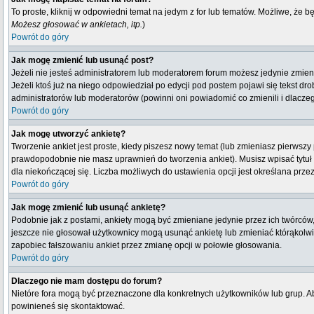
To proste, kliknij w odpowiedni temat na jedym z for lub tematów. Możliwe, że 
Możesz głosować w ankietach, itp.
)
Powrót do góry
Jak mogę zmienić lub usunąć post?
Jeżeli nie jesteś administratorem lub moderatorem forum możesz jedynie zmienia
Jeżeli ktoś już na niego odpowiedział po edycji pod postem pojawi się tekst drob
administratorów lub moderatorów (powinni oni powiadomić co zmienili i dlaczeg
Powrót do góry
Jak mogę utworzyć ankietę?
Tworzenie ankiet jest proste, kiedy piszesz nowy temat (lub zmieniasz pierwsz
prawdopodobnie nie masz uprawnień do tworzenia ankiet). Musisz wpisać tytuł
dla niekończącej się. Liczba możliwych do ustawienia opcji jest określana przez
Powrót do góry
Jak mogę zmienić lub usunąć ankietę?
Podobnie jak z postami, ankiety mogą być zmieniane jedynie przez ich twórców,
jeszcze nie głosował użytkownicy mogą usunąć ankietę lub zmieniać którąkolwiek
zapobiec fałszowaniu ankiet przez zmianę opcji w połowie głosowania.
Powrót do góry
Dlaczego nie mam dostępu do forum?
Nietóre fora mogą być przeznaczone dla konkretnych użytkowników lub grup. Aby
powinieneś się skontaktować.