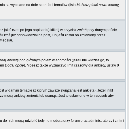
ia są wypisane na dole stron for i tematów (lista
Możesz pisać nowe tematy,
 jakiś czas po jego napisaniu) kliknij w przycisk
zmień
przy danym poście.
li ktoś już odpowiedział na post, lub jeśli został on zmieniony przez
wiedział.
daj Ankietę
pod głównym polem wiadomości (jeżeli nie widzisz go, to
iem
Dodaj opcję
). Możesz także wyznaczyć limit czasowy dla ankiety, ustaw 0
st w danym temacie (z którym zawsze związana jest ankieta). Jeżeli nikt
orzy mogą ankietę zmienić lub usunąć. Jest to ustawione w ten sposób aby
 do nich mogą udzielić jedynie moderatorzy forum oraz administratorzy i z nimi