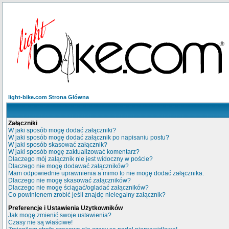
light-bike.com Strona Główna
Załączniki
W jaki sposób mogę dodać załączniki?
W jaki sposób mogę dodać załącznik po napisaniu postu?
W jaki sposób skasować załącznik?
W jaki sposób mogę zaktualizować komentarz?
Dlaczego mój załącznik nie jest widoczny w poście?
Dlaczego nie mogę dodawać załączników?
Mam odpowiednie uprawnienia a mimo to nie mogę dodać załącznika.
Dlaczego nie mogę skasować załączników?
Dlaczego nie mogę ściągać/ogladać załączników?
Co powinienem zrobić jeśli znajdę nielegalny załącznik?
Preferencje i Ustawienia Użytkowników
Jak mogę zmienić swoje ustawienia?
Czasy nie są właściwe!