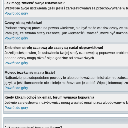
Jak mogę zmienić swoje ustawienia?
Wszystkie twoje ustawienia (jeśli jesteś zarejestrowany) są przechowywane w b
Powrót do góry
Czasy nie są właściwe!
Podane czasy są prawie na pewno właściwe, ale być może widzisz czasy ze strefy
Pamiętaj, że zmiana strefy czasowej, jak większość ustawień, może być dokonana
Powrót do góry
Zmieniłem strefę czasową ale czasy są nadal nieprawidłowe!
Jeżeli jesteś pewien, że ustawienia twojej strefy czasowej są poprawne probl
podane czasy mogą różnić się o godzinę od prawdziwych.
Powrót do góry
Mojego języka nie ma na liście!
Najbardziej prawdopodobne powody to albo ponieważ administrator nie zainstal
język, a jeśli tłumaczenie nie istnieje możesz sam je zrobić. Więcej informacji 
Powrót do góry
Kiedy klikam odnośnik email, forum wymaga logowania
Jedynie zarejestrowani użytkownicy mogą wysyłać email przez wbudowany w fo
Powrót do góry
Jak mogę napisać temat na forum?