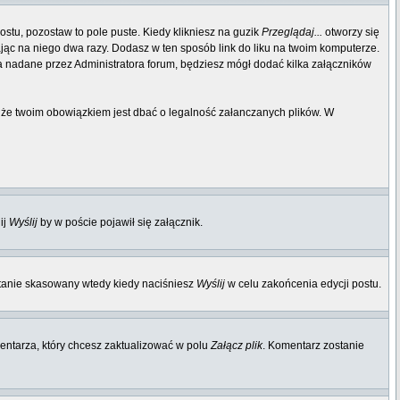
ostu, pozostaw to pole puste. Kiedy klikniesz na guzik
Przeglądaj...
otworzy się
ając na niego dwa razy. Dodasz w ten sposób link do liku na twoim komputerze.
a nadane przez Administratora forum, będziesz mógł dodać kilka załączników
, że twoim obowiązkiem jest dbać o legalność załanczanych plików. W
ij
Wyślij
by w poście pojawił się załącznik.
stanie skasowany wtedy kiedy naciśniesz
Wyślij
w celu zakońcenia edycji postu.
ntarza, który chcesz zaktualizować w polu
Załącz plik
. Komentarz zostanie