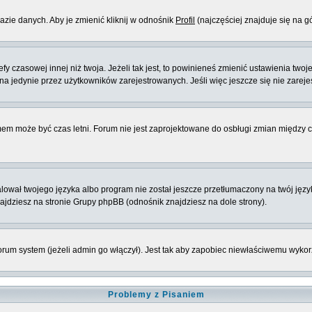
azie danych. Aby je zmienić kliknij w odnośnik
Profil
(najczęściej znajduje się na g
 czasowej innej niż twoja. Jeżeli tak jest, to powinieneś zmienić ustawienia twoj
 jedynie przez użytkowników zarejestrowanych. Jeśli więc jeszcze się nie zarejest
emem może być czas letni. Forum nie jest zaprojektowane do osbługi zmian między
ował twojego języka albo program nie został jeszcze przetłumaczony na twój język
znajdziesz na stronie Grupy phpBB (odnośnik znajdziesz na dole strony).
rum system (jeżeli admin go włączył). Jest tak aby zapobiec niewłaściwemu wyk
Problemy z Pisaniem