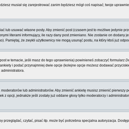
będziesz musiał się zarejestrować zanim będziesz mógł coś napisać; twoje uprawnien
ć lub usuwać własne posty. Aby zmienić post (czasem jest to możliwe jedynie przez
nymi literami informujący, ile razy dany post zmieniano. Nie zostanie on dodany jeś
o). Pamiętaj, że zwykli użytkownicy nie mogą usunąć postu, na który ktoś już odpo
y post w temacie, jeśli masz do tego uprawnienia) powinieneś zobaczyć formularz
Do
 ankiety i podać przynajmniej dwie opcje (kolejne opcje możesz dodawać przycisk
 administratora.
 moderatorów lub administratorów. Aby zmienić ankietę musisz zmienić pierwszy po
 z opcji, jednakże jeśli zostały już oddane głosy tylko moderatorzy i administrat
 przeglądać, czytać, pisać itp. może być potrzebna specjalna autoryzacja. Dostępu