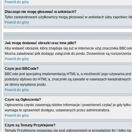
Powrót do góry
Dlaczego nie mogę głosować w ankietach?
Tylko zarejestrowani użytkownicy mogą głosować w ankietach (aby zapobiec fa
Powrót do góry
Jak mogę dodawać obrazki oraz inne pliki?
Aby wstawić obrazek, który znajduje się już w internecie użyj znacznika BBCode [i
Można załadować plik dodając załącznik do postu. Dozwolone są rozszerzenia zał
Powrót do góry
Czym jest BBCode?
BBCode jest specjalną implementacją HTML'a, a możliwość jego używania jest
podobny stylowo do HTML'a, znaczniki są zawarte w nawiasach kwadratowych [ i 
ze strony wysyłania postu.
Powrót do góry
Czym są Ogłoszenia?
Ogłoszenia często zawierają istotne informacje i powinieneś czytać je gdy tylk
wymaga to uprawnień dostępu, ustawianych przez administratora.
Powrót do góry
Czym są Tematy Przyklejone?
Tematy Przyklejone pojawiają się pod ogłoszeniami w przeglądzie for i tylko na