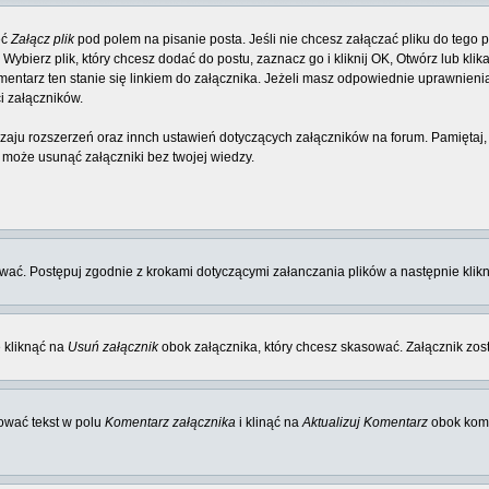
eć
Załącz plik
pod polem na pisanie posta. Jeśli nie chcesz załączać pliku do tego p
bierz plik, który chcesz dodać do postu, zaznacz go i kliknij OK, Otwórz lub klik
entarz ten stanie się linkiem do załącznika. Jeżeli masz odpowiednie uprawnieni
i załączników.
odzaju rozszerzeń oraz innch ustawień dotyczących załączników na forum. Pamiętaj
 może usunąć załączniki bez twojej wiedzy.
ować. Postępuj zgodnie z krokami dotyczącymi załanczania plików a następnie klikn
 kliknąć na
Usuń załącznik
obok załącznika, który chcesz skasować. Załącznik zo
ować tekst w polu
Komentarz załącznika
i klinąć na
Aktualizuj Komentarz
obok kome