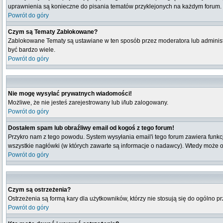
uprawnienia są konieczne do pisania tematów przyklejonych na każdym forum.
Powrót do góry
Czym są Tematy Zablokowane?
Zablokowane Tematy są ustawiane w ten sposób przez moderatora lub administ
być bardzo wiele.
Powrót do góry
Nie mogę wysyłać prywatnych wiadomości!
Możliwe, że nie jesteś zarejestrowany lub i/lub zalogowany.
Powrót do góry
Dostałem spam lub obraźliwy email od kogoś z tego forum!
Przykro nam z tego powodu. System wysyłania email'i tego forum zawiera funkcje 
wszystkie nagłówki (w których zawarte są informacje o nadawcy). Wtedy może 
Powrót do góry
Czym są ostrzeżenia?
Ostrzeżenia są formą kary dla użytkowników, którzy nie stosują się do ogólno p
Powrót do góry