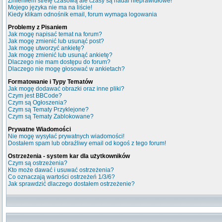
Zmieniłem strefę czasową ale czasy są nadal nieprawidłowe!
Mojego języka nie ma na liście!
Kiedy klikam odnośnik email, forum wymaga logowania
Problemy z Pisaniem
Jak mogę napisać temat na forum?
Jak mogę zmienić lub usunąć post?
Jak mogę utworzyć ankietę?
Jak mogę zmienić lub usunąć ankietę?
Dlaczego nie mam dostępu do forum?
Dlaczego nie mogę głosować w ankietach?
Formatowanie i Typy Tematów
Jak mogę dodawać obrazki oraz inne pliki?
Czym jest BBCode?
Czym są Ogłoszenia?
Czym są Tematy Przyklejone?
Czym są Tematy Zablokowane?
Prywatne Wiadomości
Nie mogę wysyłać prywatnych wiadomości!
Dostałem spam lub obraźliwy email od kogoś z tego forum!
Ostrzeżenia - system kar dla użytkowników
Czym są ostrzeżenia?
Kto może dawać i usuwać ostrzeżenia?
Co oznaczają wartości ostrzeżeń 1/3/6?
Jak sprawdzić dlaczego dostałem ostrzeżenie?