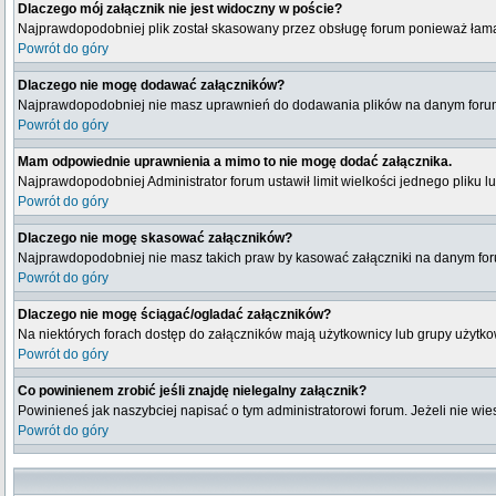
Dlaczego mój załącznik nie jest widoczny w poście?
Najprawdopodobniej plik został skasowany przez obsługę forum ponieważ łamał 
Powrót do góry
Dlaczego nie mogę dodawać załączników?
Najprawdopodobniej nie masz uprawnień do dodawania plików na danym forum l
Powrót do góry
Mam odpowiednie uprawnienia a mimo to nie mogę dodać załącznika.
Najprawdopodobniej Administrator forum ustawił limit wielkości jednego pliku l
Powrót do góry
Dlaczego nie mogę skasować załączników?
Najprawdopodobniej nie masz takich praw by kasować załączniki na danym forum
Powrót do góry
Dlaczego nie mogę ściągać/ogladać załączników?
Na niektórych forach dostęp do załączników mają użytkownicy lub grupy użytko
Powrót do góry
Co powinienem zrobić jeśli znajdę nielegalny załącznik?
Powinieneś jak naszybciej napisać o tym administratorowi forum. Jeżeli nie wies
Powrót do góry