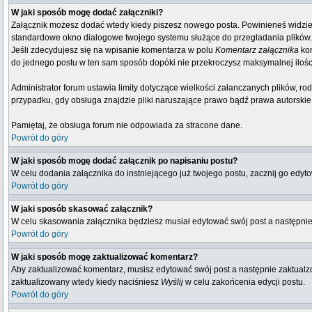
W jaki sposób mogę dodać załączniki?
Załącznik możesz dodać wtedy kiedy piszesz nowego posta. Powinieneś widzi
standardowe okno dialogowe twojego systemu służące do przegladania plików. Wy
Jeśli zdecydujesz się na wpisanie komentarza w polu
Komentarz załącznika
kom
do jednego postu w ten sam sposób dopóki nie przekroczysz maksymalnej ilośc
Administrator forum ustawia limity dotyczące wielkości załanczanych plików, r
przypadku, gdy obsługa znajdzie pliki naruszające prawo bądź prawa autorskie
Pamiętaj, że obsługa forum nie odpowiada za stracone dane.
Powrót do góry
W jaki sposób mogę dodać załącznik po napisaniu postu?
W celu dodania załącznika do instniejącego już twojego postu, zacznij go edyt
Powrót do góry
W jaki sposób skasować załącznik?
W celu skasowania załącznika będziesz musiał edytować swój post a następnie
Powrót do góry
W jaki sposób mogę zaktualizować komentarz?
Aby zaktualizować komentarz, musisz edytować swój post a następnie zaktualz
zaktualizowany wtedy kiedy naciśniesz
Wyślij
w celu zakońcenia edycji postu.
Powrót do góry