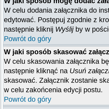
W jaki sposób mogę dodać zał
W celu dodania załącznika do inst
edytować. Postępuj zgodnie z kr
następnie kliknij
Wyślij
by w poście
Powrót do góry
W jaki sposób skasować załąc
W celu skasowania załącznika bę
następnie kliknąć na
Usuń załącz
skasować. Załącznik zostanie sk
w celu zakońcenia edycji postu.
Powrót do góry