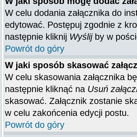
W jaki sposób mogę dodać zał
W celu dodania załącznika do inst
edytować. Postępuj zgodnie z kr
następnie kliknij
Wyślij
by w poście
Powrót do góry
W jaki sposób skasować załąc
W celu skasowania załącznika bę
następnie kliknąć na
Usuń załącz
skasować. Załącznik zostanie sk
w celu zakońcenia edycji postu.
Powrót do góry