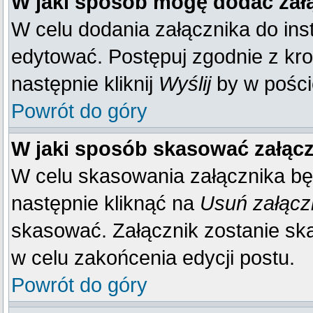
W jaki sposób mogę dodać zał
W celu dodania załącznika do inst
edytować. Postępuj zgodnie z kr
następnie kliknij
Wyślij
by w poście
Powrót do góry
W jaki sposób skasować załąc
W celu skasowania załącznika bę
następnie kliknąć na
Usuń załącz
skasować. Załącznik zostanie sk
w celu zakońcenia edycji postu.
Powrót do góry