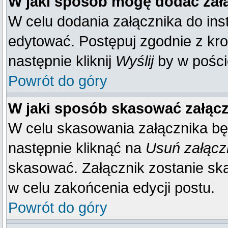
W jaki sposób mogę dodać zał
W celu dodania załącznika do inst
edytować. Postępuj zgodnie z kr
następnie kliknij
Wyślij
by w poście
Powrót do góry
W jaki sposób skasować załąc
W celu skasowania załącznika bę
następnie kliknąć na
Usuń załącz
skasować. Załącznik zostanie sk
w celu zakońcenia edycji postu.
Powrót do góry