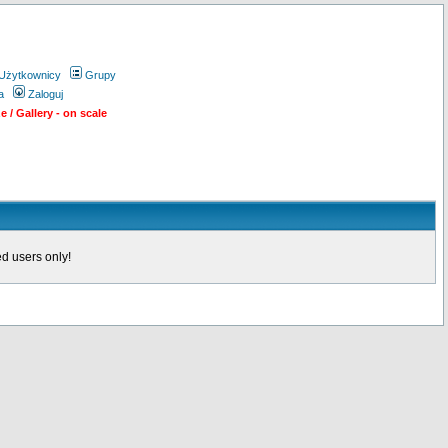
Użytkownicy
Grupy
a
Zaloguj
 / Gallery - on scale
d users only!