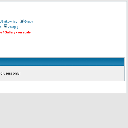
Użytkownicy
Grupy
a
Zaloguj
 / Gallery - on scale
d users only!