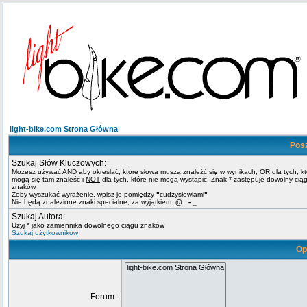
light-bike.com Strona Główna
Pos
Szukaj Słów Kluczowych:
Możesz używać
AND
aby określać, które słowa muszą znaleźć się w wynikach,
OR
dla tych, k
mogą się tam znaleść i
NOT
dla tych, które nie mogą wystąpić. Znak * zastępuje dowolny cią
znaków.
Żeby wyszukać wyrażenie, wpisz je pomiędzy
"
cudzysłowiami
"
Nie będą znalezione znaki specialne, za wyjątkiem:
@ . - _
Szukaj Autora:
Użyj * jako zamiennika dowolnego ciągu znaków
Szukaj użytkowników
Op
Forum: