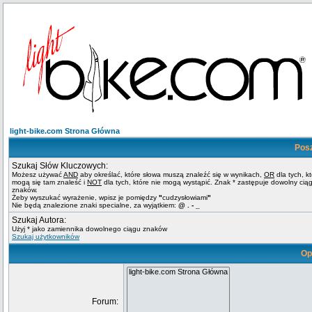
light-bike.com Strona Główna
Pos
Szukaj Słów Kluczowych:
Możesz używać
AND
aby określać, które słowa muszą znaleźć się w wynikach,
OR
dla tych, k
mogą się tam znaleść i
NOT
dla tych, które nie mogą wystąpić. Znak * zastępuje dowolny cią
znaków.
Żeby wyszukać wyrażenie, wpisz je pomiędzy
"
cudzysłowiami
"
Nie będą znalezione znaki specialne, za wyjątkiem:
@ . - _
Szukaj Autora:
Użyj * jako zamiennika dowolnego ciągu znaków
Szukaj użytkowników
Op
Forum: