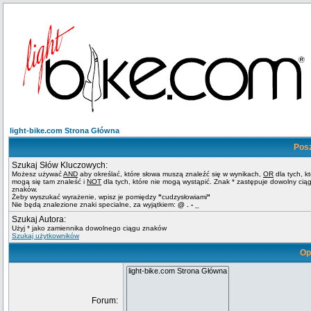
light-bike.com Strona Główna
Pos
Szukaj Słów Kluczowych:
Możesz używać
AND
aby określać, które słowa muszą znaleźć się w wynikach,
OR
dla tych, k
mogą się tam znaleść i
NOT
dla tych, które nie mogą wystąpić. Znak * zastępuje dowolny cią
znaków.
Żeby wyszukać wyrażenie, wpisz je pomiędzy
"
cudzysłowiami
"
Nie będą znalezione znaki specialne, za wyjątkiem:
@ . - _
Szukaj Autora:
Użyj * jako zamiennika dowolnego ciągu znaków
Szukaj użytkowników
Op
Forum: