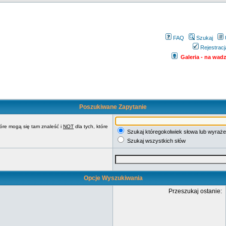
FAQ
Szukaj
Rejestracj
Galeria - na wadze
Poszukiwane Zapytanie
tóre mogą się tam znaleść i
NOT
dla tych, które
Szukaj któregokolwiek słowa lub wyraże
Szukaj wszystkich słów
Opcje Wyszukiwania
Przeszukaj ostanie: