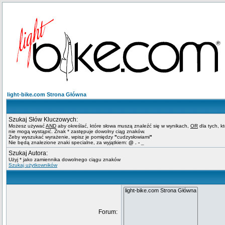
light-bike.com Strona Główna
Szukaj Słów Kluczowych:
Możesz używać
AND
aby określać, które słowa muszą znaleźć się w wynikach,
OR
dla tych, k
nie mogą wystąpić. Znak * zastępuje dowolny ciąg znaków.
Żeby wyszukać wyrażenie, wpisz je pomiędzy
"
cudzysłowiami
"
Nie będą znalezione znaki specialne, za wyjątkiem:
@ . - _
Szukaj Autora:
Użyj * jako zamiennika dowolnego ciągu znaków
Szukaj użytkowników
Forum: