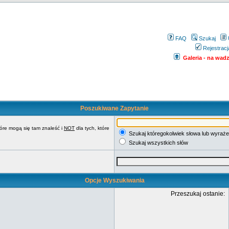
FAQ
Szukaj
Rejestracj
Galeria - na wadze
Poszukiwane Zapytanie
tóre mogą się tam znaleść i
NOT
dla tych, które
Szukaj któregokolwiek słowa lub wyraże
Szukaj wszystkich słów
Opcje Wyszukiwania
Przeszukaj ostanie: