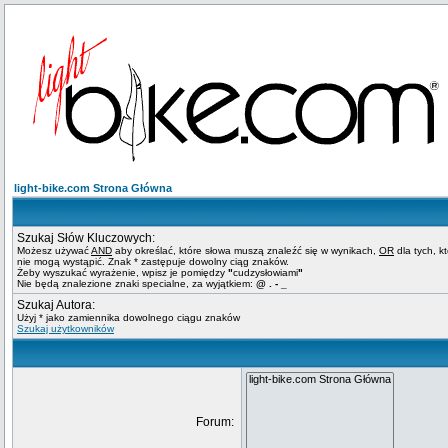
light-bike.com Strona Główna
Szukaj Słów Kluczowych:
Możesz używać
AND
aby określać, które słowa muszą znaleźć się w wynikach,
OR
dla tych, k
nie mogą wystąpić. Znak * zastępuje dowolny ciąg znaków.
Żeby wyszukać wyrażenie, wpisz je pomiędzy
"
cudzysłowiami
"
Nie będą znalezione znaki specialne, za wyjątkiem:
@ . - _
Szukaj Autora:
Użyj * jako zamiennika dowolnego ciągu znaków
Szukaj użytkowników
Forum: