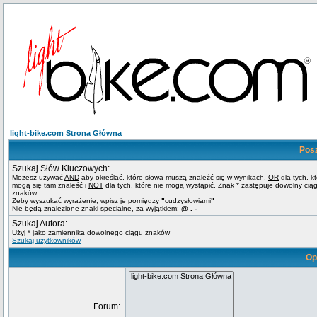
light-bike.com Strona Główna
Pos
Szukaj Słów Kluczowych:
Możesz używać
AND
aby określać, które słowa muszą znaleźć się w wynikach,
OR
dla tych, k
mogą się tam znaleść i
NOT
dla tych, które nie mogą wystąpić. Znak * zastępuje dowolny cią
znaków.
Żeby wyszukać wyrażenie, wpisz je pomiędzy
"
cudzysłowiami
"
Nie będą znalezione znaki specialne, za wyjątkiem:
@ . - _
Szukaj Autora:
Użyj * jako zamiennika dowolnego ciągu znaków
Szukaj użytkowników
Op
Forum: