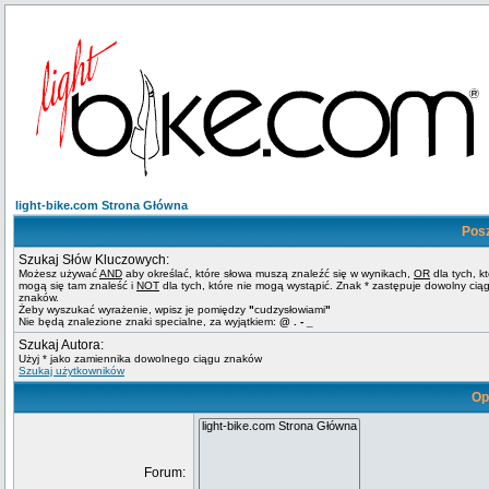
light-bike.com Strona Główna
Pos
Szukaj Słów Kluczowych:
Możesz używać
AND
aby określać, które słowa muszą znaleźć się w wynikach,
OR
dla tych, k
mogą się tam znaleść i
NOT
dla tych, które nie mogą wystąpić. Znak * zastępuje dowolny cią
znaków.
Żeby wyszukać wyrażenie, wpisz je pomiędzy
"
cudzysłowiami
"
Nie będą znalezione znaki specialne, za wyjątkiem:
@ . - _
Szukaj Autora:
Użyj * jako zamiennika dowolnego ciągu znaków
Szukaj użytkowników
Op
Forum: