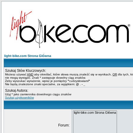
light-bike.com Strona Główna
Szukaj Słów Kluczowych:
Możesz używać
AND
aby określać, które słowa muszą znaleźć się w wynikach,
OR
dla tych, k
nie mogą wystąpić. Znak * zastępuje dowolny ciąg znaków.
Żeby wyszukać wyrażenie, wpisz je pomiędzy
"
cudzysłowiami
"
Nie będą znalezione znaki specialne, za wyjątkiem:
@ . - _
Szukaj Autora:
Użyj * jako zamiennika dowolnego ciągu znaków
Szukaj użytkowników
Forum: