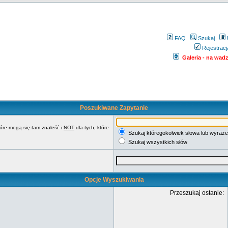
FAQ
Szukaj
Rejestracj
Galeria - na wadze
Poszukiwane Zapytanie
tóre mogą się tam znaleść i
NOT
dla tych, które
Szukaj któregokolwiek słowa lub wyraże
Szukaj wszystkich słów
Opcje Wyszukiwania
Przeszukaj ostanie: